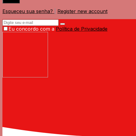
Esqueceu sua senha?
|
Register new account
Eu concordo com a
Política de Privacidade