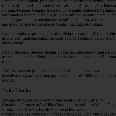
Para o público infantil, promove experiências artísticas afetivas, com e
oficinas de audiovisual e shows musicais em todas as edições. Palavr
Fortuna, Pequeno Cidadão (liderado por Arnaldo Antunes), Carlinhos 
encerraram a Mostra, além dos grupos locais que se apresentam no 
Infantil, que acontece anualmente no mês de Outubro, a Mostra tem u
ano gratuitamente no Cinema do Centro Integrado de Cultura.
Para realizadores, promove debates, oficinas e capacitações, com obje
as crianças. Também realiza pitchings para apresentação de conteúdo 
internacional.
Para professores, oferece oficinas e palestras sobre audiovisual em c
acesso ao cinema brasileiro de qualidade durante o ano todo. E promo
e a cidade.
A Mostra atua em prol do cinema brasileiro para todos e participou ati
incentivar o segmento, como, por exemplo, a Lei 13006, que trata da 
escolas.
Ficha Técnica
Direção, programação e coordenação geral Luiza da Luz Lins
Curadoria e Programação Gilka Girardello, Luiza Lins e Melina Curi
Produção das Sessões Escola Ana Lucia Fernandez
Produção Denize Mousquer, Carol Morgan, Ana Carla Machado, Silv