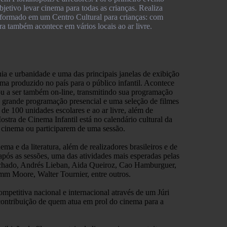
bjetivo levar cinema para todas as crianças. Realiza
nsformado em um Centro Cultural para crianças: com
stra também acontece em vários locais ao ar livre.
ia e urbanidade e uma das principais janelas de exibição
ema produzido no país para o público infantil. Acontece
ou a ser também on-line, transmitindo sua programação
 grande programação presencial e uma seleção de filmes
de 100 unidades escolares e ao ar livre, além de
stra de Cinema Infantil está no calendário cultural da
o cinema ou participarem de uma sessão.
ma e da literatura, além de realizadores brasileiros e de
 após as sessões, uma das atividades mais esperadas pelas
achado, Andrés Lieban, Aida Queiroz, Cao Hamburguer,
m Moore, Walter Tournier, entre outros.
mpetitiva nacional e internacional através de um Júri
contribuição de quem atua em prol do cinema para a