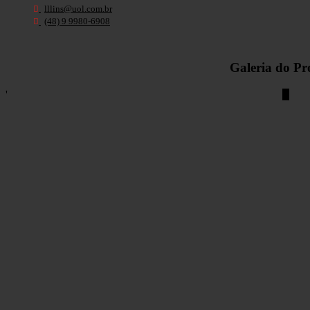
lllins@uol.com.br
(48) 9 9980-6908
Galeria do Pr
'