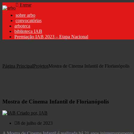
Entrar
sobre arbo
convocatórias
arboteca
biblioteca IAB
Premiação IAB 2023 – Etapa Nacional
Página Principal
Projetos
Mostra de Cinema Infantil de Florianópolis
Mostra de Cinema Infantil de Florianópolis
Criado por, IAB
8 de julho de 2023
A Mostra de Cinema Infantil é realizada há 21 anos ininterruptamente 