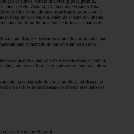
xibição de filmes, sorteio de livros, pipoca gratuita,
a Cantada, Hélio Ziskind, Crianceiras, Fernanda Takai,
Brown Kids foram alguns dos artistas e grupos que já
famoso Palquinho da Mostra. Além da Mostra de Cinema
m Cineclube Infantil que acontece todos os sábados do
tivo de atualizar e valorizar os conteúdos produzidos para
nacional para o mercado do audiovisual brasileiro e
ontextos educativos, para que mais e mais crianças tenham
ve lançamentos de livros e debates sobre cinema, cultura
vamente na construção de várias políticas públicas para
exibição de duas horas mensais de cinema brasileiro nas
io Cesar e Viviane Mayumi