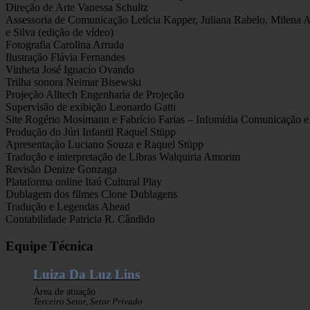
Direção de Arte Vanessa Schultz
Assessoria de Comunicação Letícia Kapper, Juliana Rabelo, Milena 
e Silva (edição de vídeo)
Fotografia Carolina Arruda
Ilustração Flávia Fernandes
Vinheta José Ignacio Ovando
Trilha sonora Neimar Bisewski
Projeção Alltech Engenharia de Projeção
Supervisão de exibição Leonardo Gatti
Site Rogério Mosimann e Fabrício Farias – Infomídia Comunicação e
Produção do Júri Infantil Raquel Stüpp
Apresentação Luciano Souza e Raquel Stüpp
Tradução e interpretação de Libras Walquiria Amorim
Revisão Denize Gonzaga
Plataforma online Itaú Cultural Play
Dublagem dos filmes Clone Dublagens
Tradução e Legendas Ahead
Contabilidade Patricia R. Cândido
Equipe Técnica
Luiza Da Luz Lins
Área de atuação
Terceiro Setor, Setor Privado