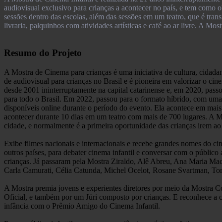
audiovisual exclusivo para crianças a acontecer no país, e tem como o
sessões dentro das escolas, além das sessões em um teatro, que é tra
livraria, palquinhos com atividades artísticas e café ao ar livre. A Mo
Resumo do Projeto
A Mostra de Cinema para crianças é uma iniciativa de cultura, cidadan
de audiovisual para crianças no Brasil e é pioneira em valorizar o cin
desde 2001 ininterruptamente na capital catarinense e, em 2020, pass
para todo o Brasil. Em 2022, passou para o formato híbrido, com uma
disponíveis online durante o período do evento. Ela acontece em mais 
acontecer durante 10 dias em um teatro com mais de 700 lugares. A Mo
cidade, e normalmente é a primeira oportunidade das crianças irem a
Exibe filmes nacionais e internacionais e recebe grandes nomes do cine
outros países, para debater cinema infantil e conversar com o público
crianças. Já passaram pela Mostra Ziraldo, Alê Abreu, Ana Maria M
Carla Camurati, Célia Catunda, Michel Ocelot, Rosane Svartman, Tom
A Mostra premia jovens e experientes diretores por meio da Mostra Co
Oficial, e também por um Júri composto por crianças. E reconhece a 
infância com o Prêmio Amigo do Cinema Infantil.