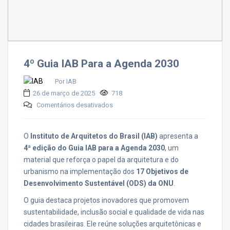
4º Guia IAB Para a Agenda 2030
Por IAB
26 de março de 2025
718
em
Comentários desativados
4º
Guia
IAB
O
Instituto de Arquitetos do Brasil (IAB)
apresenta a
Para
4ª edição do Guia IAB para a Agenda 2030
, um
a
material que reforça o papel da arquitetura e do
Agenda
urbanismo na implementação dos
17 Objetivos de
2030
Desenvolvimento Sustentável (ODS) da ONU
.
O guia destaca projetos inovadores que promovem
sustentabilidade, inclusão social e qualidade de vida nas
cidades brasileiras. Ele reúne soluções arquitetônicas e