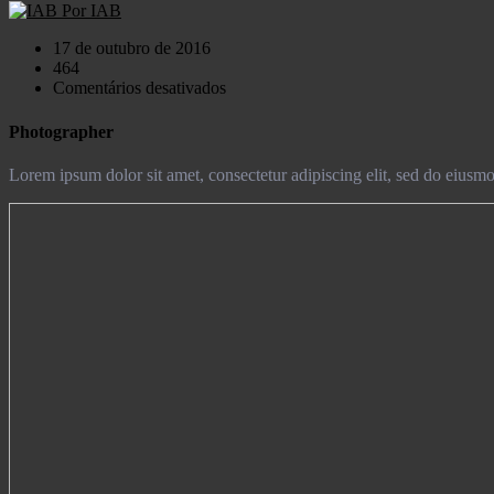
Por IAB
17 de outubro de 2016
464
em
Comentários desativados
Austin
Evon
Photographer
Lorem ipsum dolor sit amet, consectetur adipiscing elit, sed do eiusm