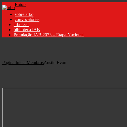
Entrar
sobre arbo
convocatórias
arboteca
biblioteca IAB
Premiação IAB 2023 – Etapa Nacional
Página Inicial
Membros
Austin Evon