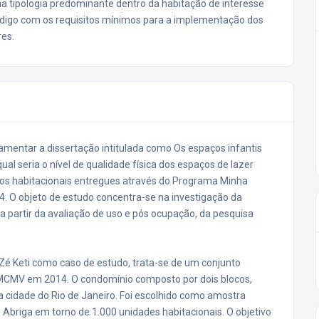
 na tipologia predominante dentro da habitação de interesse
código com os requisitos mínimos para a implementação dos
res.
damentar a dissertação intitulada como Os espaços infantis
l seria o nível de qualidade física dos espaços de lazer
untos habitacionais entregues através do Programa Minha
4. O objeto de estudo concentra-se na investigação da
 a partir da avaliação de uso e pós ocupação, da pesquisa
 e Zé Keti como caso de estudo, trata-se de um conjunto
PMCMV em 2014. O condomínio composto por dois blocos,
da cidade do Rio de Janeiro. Foi escolhido como amostra
s. Abriga em torno de 1.000 unidades habitacionais. O objetivo