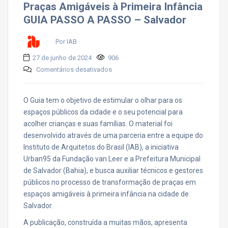
Praças Amigáveis à Primeira Infância
GUIA PASSO A PASSO – Salvador
Por IAB
27 de junho de 2024
906
em
Comentários desativados
Praças
Amigáveis
à
O Guia tem o objetivo de estimular o olhar para os
Primeira
espaços públicos da cidade e o seu potencial para
Infância
acolher crianças e suas famílias. O material foi
GUIA
desenvolvido através de uma parceria entre a equipe do
PASSO
A
Instituto de Arquitetos do Brasil (IAB), a iniciativa
PASSO
Urban95 da Fundação van Leer e a Prefeitura Municipal
–
de Salvador (Bahia), e busca auxiliar técnicos e gestores
Salvador
públicos no processo de transformação de praças em
espaços amigáveis à primeira infância na cidade de
Salvador.
A publicação, construída a muitas mãos, apresenta