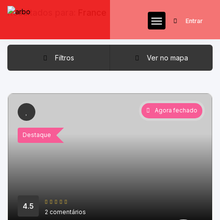
Resultados para:
France
Entrar
Filtros
Ver no mapa
Agora fechado
Destaque
4.5
2 comentários