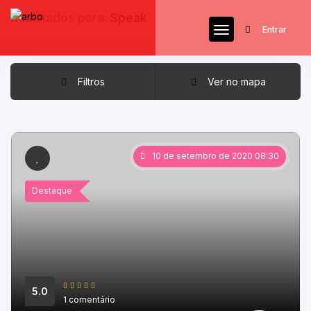
Resultados para:
Speak
Entrar
Filtros
Ver no mapa
10 de setembro de 2020 08:30
Destaque
5.0
1 comentário