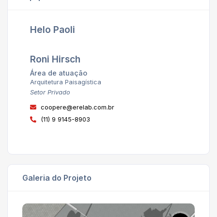
Helo Paoli
Roni Hirsch
Área de atuação
Arquitetura Paisagística
Setor Privado
coopere@erelab.com.br
(11) 9 9145-8903
Galeria do Projeto
'