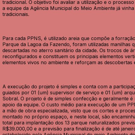
tradicional. O objetivo foi avaliar a utilização e o proc
a equipe da Agência Municipal do Meio Ambiente já vinh
tradicionais.
Para cada PPNS, é utilizado areia que compõe a forraçã
Parque da Lagoa da Fazendo, foram utilizadas manilhas q
descartadas no aterro sanitário da cidade. Os trocos de 
reconfigurados e constituem os principais elementos vert
elementos vivos no ambiente e reforçam as descobertas e
A execução do projeto é simples e conta com a participaç
guiados por 01 (um) supervisor de serviço e 01 (um) arqui
Sobral. O projeto é de simples confecção e geralmente é
apoio da equipe. O custo médio para execução de um P
a mão de obra especializada, visto que os cortes e proce
montado no próprio espaço, e neste local, são encaminh
total para implantação dos 13 parque naturalizados previs
R$39.000,00 e a previsão para finalização é de até janei
estabelecido pela Agência Municipal do meio Ambiente de 