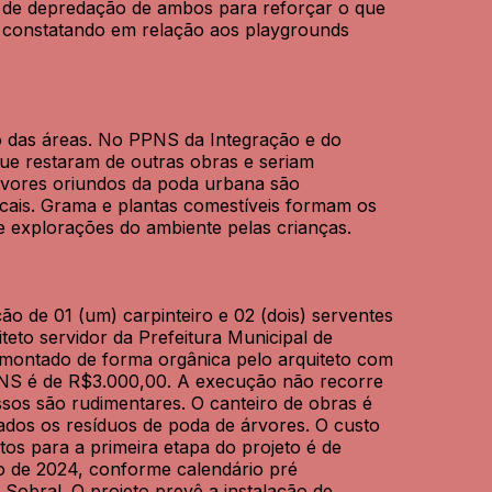
esso de depredação de ambos para reforçar o que
a constatando em relação aos playgrounds
o das áreas. No PPNS da Integração e do
ue restaram de outras obras e seriam
árvores oriundos da poda urbana são
icais. Grama e plantas comestíveis formam os
 explorações do ambiente pelas crianças.
ão de 01 (um) carpinteiro e 02 (dois) serventes
teto servidor da Prefeitura Municipal de
 montado de forma orgânica pelo arquiteto com
PNS é de R$3.000,00. A execução não recorre
ssos são rudimentares. O canteiro de obras é
ados os resíduos de poda de árvores. O custo
tos para a primeira etapa do projeto é de
ro de 2024, conforme calendário pré
Sobral. O projeto prevê a instalação de