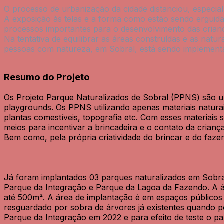
O processo de urbanização da cidade distanciou, especia
A exposição às telas e a forma como estão sendo erguid
processos importantes para o desenvolvimento das criança
Na tentativa de equilibrar as áreas construídas e as natu
pessoas com natureza, em Sobral, está sendo implementa
Resumo do Projeto
Os Projeto Parque Naturalizados de Sobral (PPNS) são u
playgrounds. Os PPNS utilizando apenas materiais natura
plantas comestíveis, topografia etc. Com esses materiais 
meios para incentivar a brincadeira e o contato da crianç
Bem como, pela própria criatividade do brincar e do faze
Já foram implantados 03 parques naturalizados em Sobral
Parque da Integração e Parque da Lagoa da Fazendo. A á
até 500m². A área de implantação é em espaços públicos 
resguardado por sobra de árvores já existentes quando p
Parque da Integração em 2022 e para efeito de teste o pa