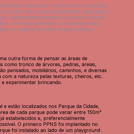
lmente as crianças do convívio com a natureza.
as as urbes tem, comprovadamente, restringido
s, especialmente durante a primeira infância.
rais e, com isso aproximar a convivência das
do um sistema de áreas verdes públicas.
ma outra forma de pensar as áreas de
is como tronco de árvores, pedras, areias,
são pensados, mobiliários, caminhos, e diversas
a com a natureza pelas texturas, cheiros, etc.
r e experimentar brincando.
 e estão localizados nos Parque da Cidade,
rea de cada parque pode variar entre 150m²
já estabelecidos e, preferencialmente
ossível. O primeiro PPNS foi implantado no
rque foi instalado ao lado de um playground