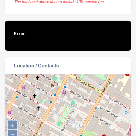
The total cost above doesn't include 10% service fee.
Error
[object HTMLParagraphElement]
Location / Contacts
+
−