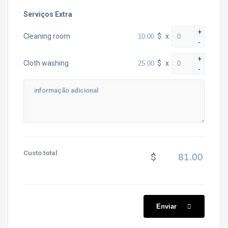
Serviços Extra
+
$
x
Cleaning room
-
+
$
x
Cloth washing
-
Custo total
$
Enviar