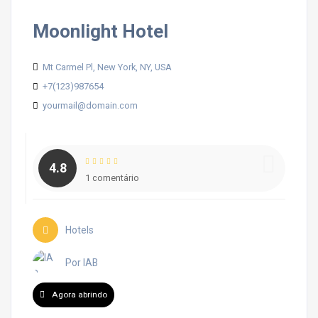
Moonlight Hotel
Mt Carmel Pl, New York, NY, USA
+7(123)987654
yourmail@domain.com
4.8
1 comentário
Hotels
Por IAB
Agora abrindo