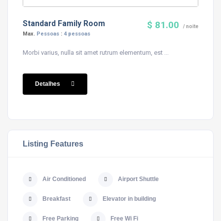
Standard Family Room
$ 81.00
/ noite
Max.
Pessoas
:
4 pessoas
Morbi varius, nulla sit amet rutrum elementum, est ...
Detalhes
Listing Features
Air Conditioned
Airport Shuttle
Breakfast
Elevator in building
Free Parking
Free Wi Fi