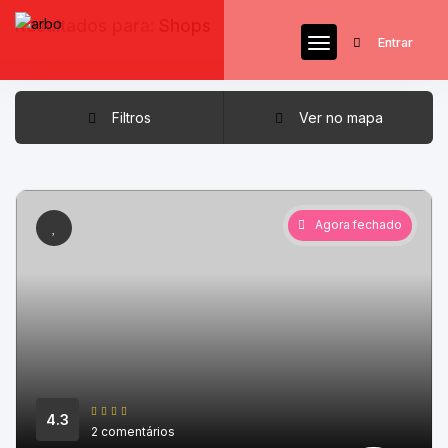
Resultados para:
Shops
Entrar
Filtros
Ver no mapa
Agora fechado
4.3
2 comentários