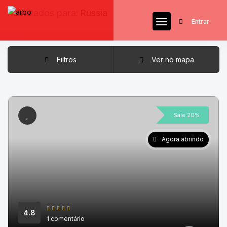
Resultados para:
Russia
Entrar
Filtros
Ver no mapa
Sale 20%
Agora abrindo
4.8
1 comentário