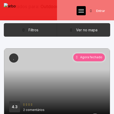
Resultados para:
Outdoor
Entrar
Filtros
Ver no mapa
Agora fechado
4.3
2 comentários