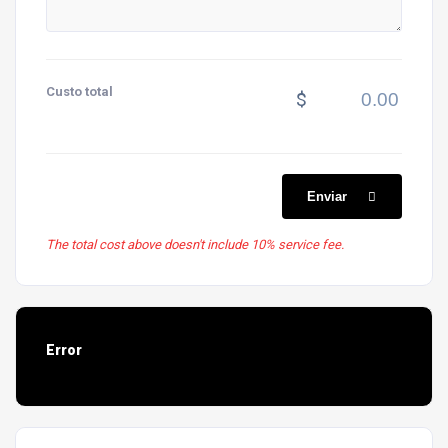
Custo total
$
Enviar
The total cost above doesn't include 10% service fee.
Error
[object HTMLParagraphElement]