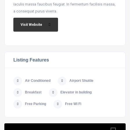
iaculis massa faucibus feugiat. In fermentum facilisis massa,
a consequat purus viverra.
Visit Website
Listing Features
Air Conditioned
Airport Shuttle
Breakfast
Elevator in building
Free Parking
Free Wi Fi