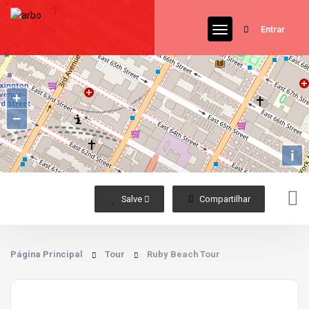
Entrar
+
−
i
Salve 
Compartilhar
Página Principal
Tour
Ruby Beach Tour